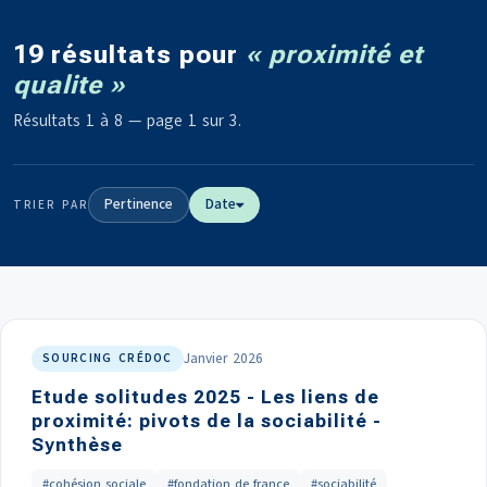
19 résultats pour
« proximité et
qualite »
Résultats 1 à 8 — page 1 sur 3.
Pertinence
Date
TRIER PAR
Janvier 2026
SOURCING CRÉDOC
Etude solitudes 2025 - Les liens de
proximité: pivots de la sociabilité -
Synthèse
#cohésion sociale
#fondation de france
#sociabilité