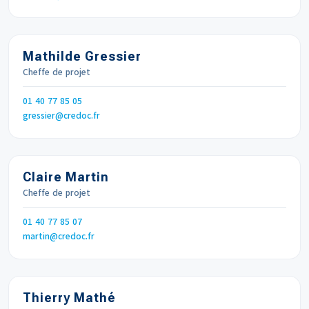
Mathilde Gressier
Cheffe de projet
Téléphone
01 40 77 85 05
Email
gressier
credoc.fr
Claire Martin
Cheffe de projet
Téléphone
01 40 77 85 07
Email
martin
credoc.fr
Thierry Mathé