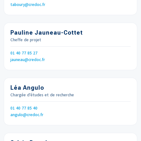
Email
taboury
credoc.fr
Pauline Jauneau-Cottet
Cheffe de projet
Téléphone
01 40 77 85 27
Email
jauneau
credoc.fr
Léa Angulo
Chargée d'études et de recherche
Téléphone
01 40 77 85 40
Email
angulo
credoc.fr