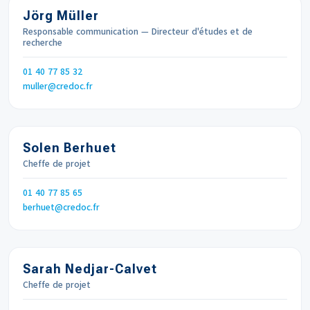
Jörg Müller
Responsable communication — Directeur d'études et de
recherche
Téléphone
01 40 77 85 32
Email
muller
credoc.fr
Solen Berhuet
Cheffe de projet
Téléphone
01 40 77 85 65
Email
berhuet
credoc.fr
Sarah Nedjar-Calvet
Cheffe de projet