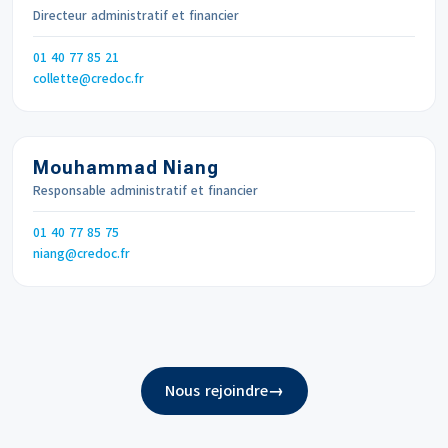
Directeur administratif et financier
Téléphone
01 40 77 85 21
Email
collette
credoc.fr
Mouhammad Niang
Responsable administratif et financier
Téléphone
01 40 77 85 75
Email
niang
credoc.fr
Nous rejoindre
→