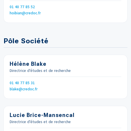
Téléphone
01 40 77 85 52
Email
hoibian
credoc.fr
Pôle Société
Hélène Blake
Directrice d'études et de recherche
Téléphone
01 40 77 85 31
Email
blake
credoc.fr
Lucie Brice-Mansencal
Directrice d'études et de recherche