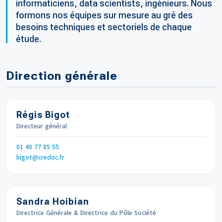
informaticiens, data scientists, ingénieurs. Nous
formons nos équipes sur mesure au gré des
besoins techniques et sectoriels de chaque
étude.
Direction générale
Régis Bigot
Directeur général
Téléphone
01 40 77 85 55
Email
bigot
credoc.fr
Sandra Hoibian
Directrice Générale & Directrice du Pôle Société