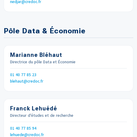
Email
nedjar
credoc.fr
Pôle Data & Économie
Marianne Bléhaut
Directrice du pôle Data et Économie
Téléphone
01 40 77 85 23
Email
blehaut
credoc.fr
Franck Lehuédé
Directeur d'études et de recherche
Téléphone
01 40 77 85 94
Email
lehuede
credoc.fr