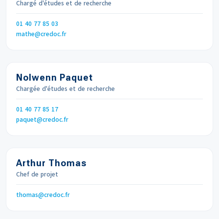
Chargé d'études et de recherche
Téléphone
01 40 77 85 03
Email
mathe
credoc.fr
Nolwenn Paquet
Chargée d'études et de recherche
Téléphone
01 40 77 85 17
Email
paquet
credoc.fr
Arthur Thomas
Chef de projet
Email
thomas
credoc.fr