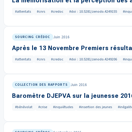
La mémorisation et la perception des 
#attentats
#cnrs
#credoc
#doi : 10.5281/zenodo.4249155
#inqu
Juin 2016
SOURCING CRÉDOC
Après le 13 Novembre Premiers résulta
#attentats
#cnrs
#credoc
#doi : 10.5281/zenodo.4249206
#inqu
Juin 2016
COLLECTION DES RAPPORTS
Baromètre DJEPVA sur la jeunesse 201
#bénévolat
#crise
#inquiétudes
#insertion des jeunes
#inégalit