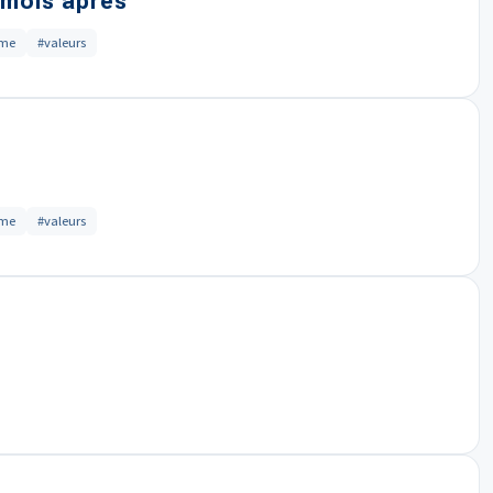
 mois après
sme
#valeurs
sme
#valeurs