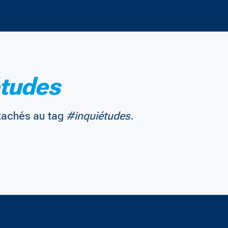
tudes
tachés au tag
#inquiétudes
.