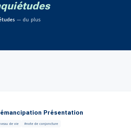
quiétudes
études
— du plus
L'émancipation Présentation
iveau de vie
#note de conjoncture