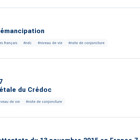
L'émancipation
s français
#ndc
#niveau de vie
#note de conjoncture
7
iétale du Crédoc
iveau de vie
#note de conjoncture