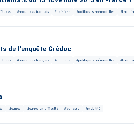
attentats du 13 novembre 2015 en France 7
iétudes
#moral des français
#opinions
#politiques mémorielles
#terrori
ts de l'enquête Crédoc
iétudes
#moral des français
#opinions
#politiques mémorielles
#terrori
6
és
#jeunes
#jeunes en difficulté
#jeunesse
#mobilité