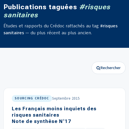
Publications taguées
#risques
sanitaires
Études et rapports du Crédoc rattachés au tag
#risques
sanitaires
— du plus récent au plus ancien.
Rechercher
Septembre 2015
SOURCING CRÉDOC
Les Français moins inquiets des
risques sanitaires
Note de synthèse N°17