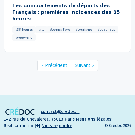
Les comportements de départs des
Français : premières incidences des 35
heures
#35 heures
#rtt
#temps libre
#tourisme
#vacances
#week-end
« Précédent
Suivant »
contact
credoc.fr
·
142 rue du Chevaleret, 75013 Paris
·
Mentions légales
·
Réalisation : id[+]
·
Nous rejoindre
© Crédoc 2026