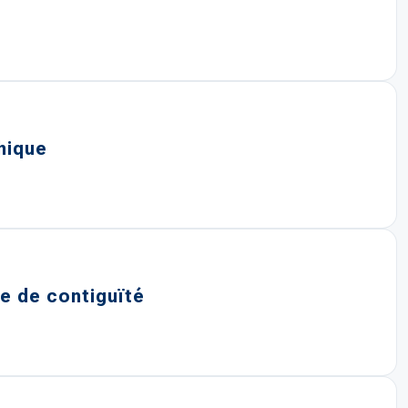
hique
e de contiguïté