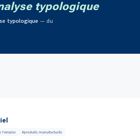
alyse typologique
se typologique
— du
iel
e l'emploi
#produits manufacturés