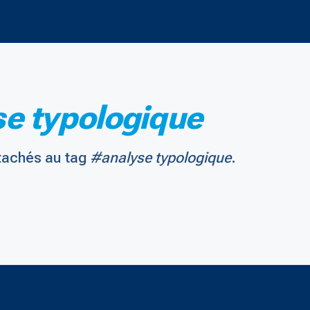
e typologique
tachés au tag
#analyse typologique
.