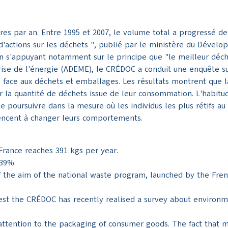
s par an. Entre 1995 et 2007, le volume total a progressé de
n d'actions sur les déchets ", publié par le ministère du Dév
en s'appuyant notamment sur le principe que "le meilleur déche
ise de l'énergie (ADEME), le CRÉDOC a conduit une enquête s
s face aux déchets et emballages. Les résultats montrent que l
r la quantité de déchets issue de leur consommation. L'habitu
e poursuivre dans la mesure où les individus les plus rétifs au
encent à changer leurs comportements.
rance reaches 391 kgs per year.
 39%.
f the aim of the national waste program, launched by the Fren
t the CRÉDOC has recently realised a survey about environme
attention to the packaging of consumer goods. The fact that 