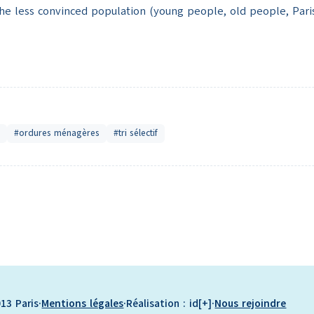
s the less convinced population (young people, old people, Par
#ordures ménagères
#tri sélectif
13 Paris
·
Mentions légales
·
Réalisation : id[+]
·
Nous rejoindre