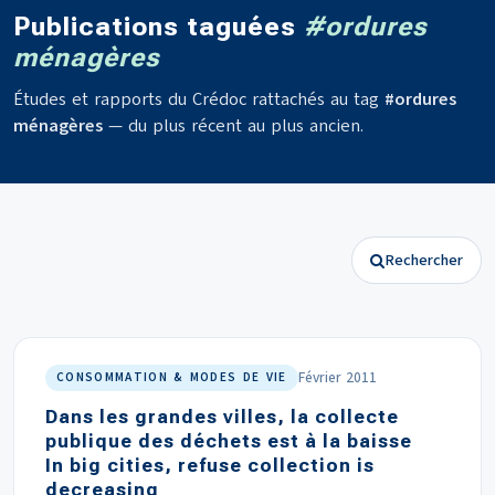
Publications taguées
#ordures
ménagères
Études et rapports du Crédoc rattachés au tag
#ordures
ménagères
— du plus récent au plus ancien.
Rechercher
Février 2011
CONSOMMATION & MODES DE VIE
Dans les grandes villes, la collecte
publique des déchets est à la baisse
In big cities, refuse collection is
decreasing