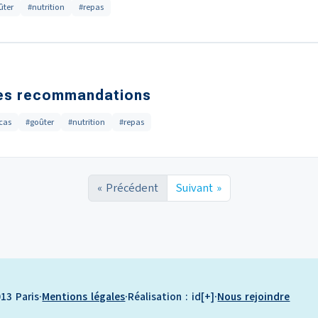
ûter
#nutrition
#repas
 des recommandations
cas
#goûter
#nutrition
#repas
« Précédent
Suivant »
13 Paris
·
Mentions légales
·
Réalisation : id[+]
·
Nous rejoindre