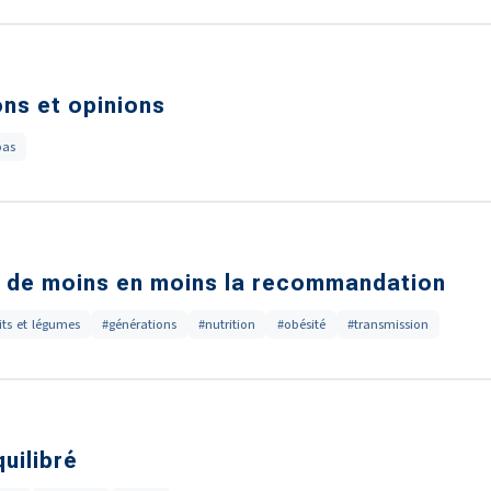
ons et opinions
pas
nt de moins en moins la recommandation
its et légumes
#générations
#nutrition
#obésité
#transmission
uilibré