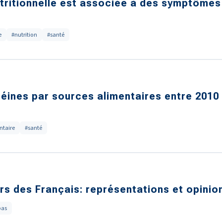
tritionnelle est associée à des symptômes 
e
#nutrition
#santé
ines par sources alimentaires entre 2010 e
ntaire
#santé
s des Français: représentations et opinio
pas