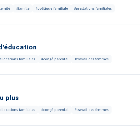
ernité
#famille
#politique familiale
#prestations familiales
 d'éducation
allocations familiales
#congé parental
#travail des femmes
u plus
allocations familiales
#congé parental
#travail des femmes