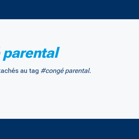
parental
tachés au tag
#congé parental
.