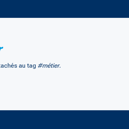
r
tachés au tag
#métier
.