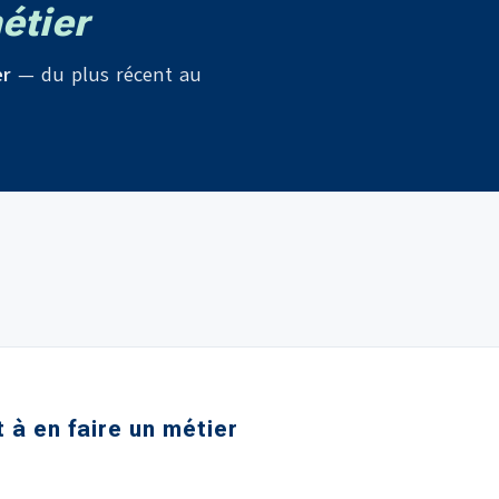
étier
er
— du plus récent au
t à en faire un métier