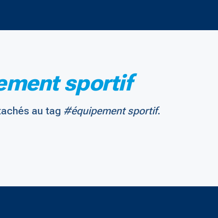
ment sportif
tachés au tag
#équipement sportif
.