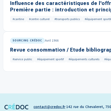
Influence des caractéristiques de l'off
Première partie : introduction et princ
#cantine
#centre culturel
#transports publics
#équipement sporti
Avril 1966
SOURCING CRÉDOC
Revue consommation / Etude bibliographi
#service public
#équipement sportif
#équipements culturels
#équ
contact
credoc.fr
·
142 rue du Chevaleret, 750