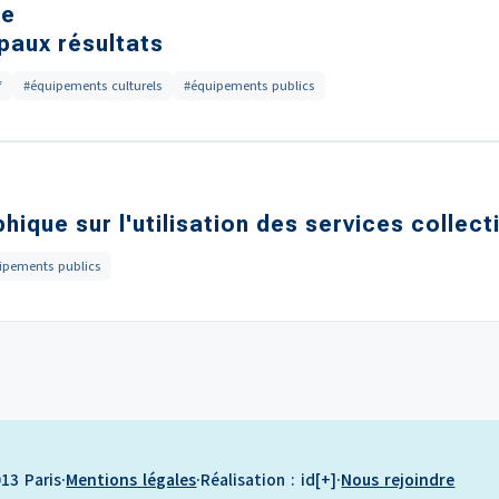
re
ipaux résultats
f
#équipements culturels
#équipements publics
que sur l'utilisation des services collect
ipements publics
13 Paris
·
Mentions légales
·
Réalisation : id[+]
·
Nous rejoindre