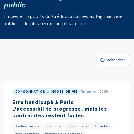
public
Études et rapports du Crédoc rattachés au tag
#service
public
— du plus récent au plus ancien.
Rechercher
Décembre 2009
CONSOMMATION & MODES DE VIE
Etre handicapé à Paris
L'accessibilité progresse, mais les
contraintes restent fortes
#action sociale
#handicap
#handicapés
#insertion