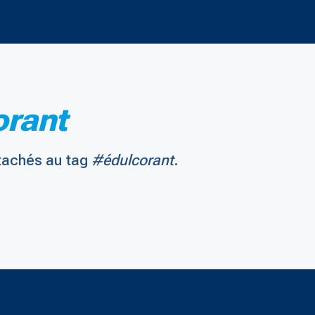
orant
tachés au tag
#édulcorant
.