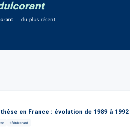
ulcorant
corant
— du plus récent
hèse en France : évolution de 1989 à 1992
cre
#édulcorant