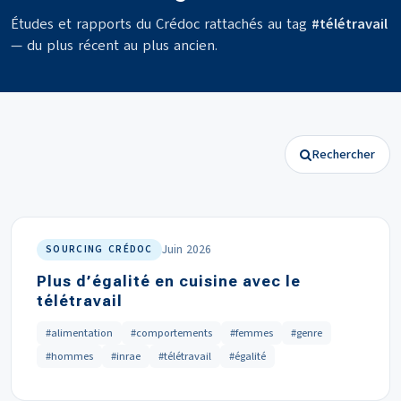
Études et rapports du Crédoc rattachés au tag
#télétravail
— du plus récent au plus ancien.
Rechercher
Juin 2026
SOURCING CRÉDOC
Plus d’égalité en cuisine avec le
télétravail
#alimentation
#comportements
#femmes
#genre
#hommes
#inrae
#télétravail
#égalité