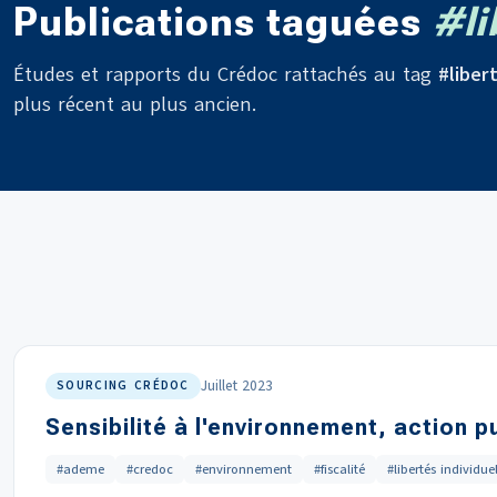
Publications taguées
#li
Études et rapports du Crédoc rattachés au tag
#liber
plus récent au plus ancien.
Juillet 2023
SOURCING CRÉDOC
Sensibilité à l'environnement, action p
#ademe
#credoc
#environnement
#fiscalité
#libertés individue