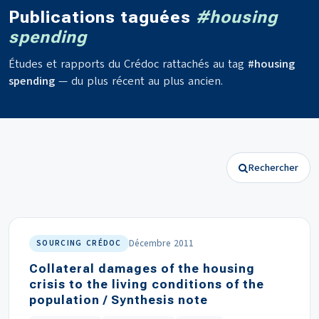
Publications taguées
#housing
spending
Études et rapports du Crédoc rattachés au tag
#housing
spending
— du plus récent au plus ancien.
Rechercher
Décembre 2011
SOURCING CRÉDOC
Collateral damages of the housing
crisis to the living conditions of the
population / Synthesis note