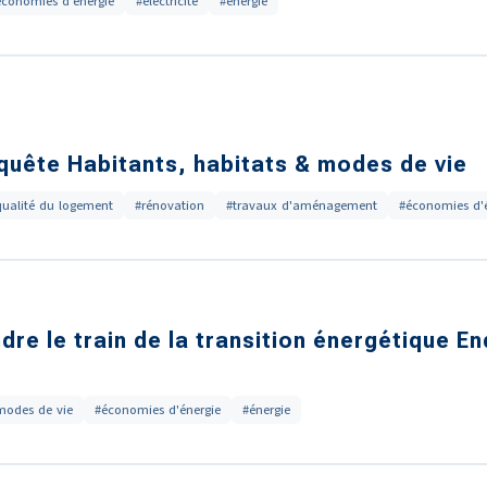
économies d'énergie
#électricité
#énergie
nquête Habitants, habitats & modes de vie
qualité du logement
#rénovation
#travaux d'aménagement
#économies d'
dre le train de la transition énergétique E
modes de vie
#économies d'énergie
#énergie