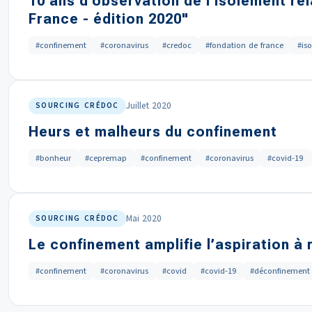
10 ans d'observation de l'isolement re
France - édition 2020"
#confinement
#coronavirus
#credoc
#fondation de france
#is
Juillet 2020
SOURCING CRÉDOC
Heurs et malheurs du confinement
#bonheur
#cepremap
#confinement
#coronavirus
#covid-19
Mai 2020
SOURCING CRÉDOC
Le confinement amplifie l’aspiration à 
#confinement
#coronavirus
#covid
#covid-19
#déconfinement