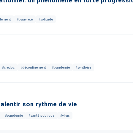
lationnel: un phénomène en forte progressi
olement
#pauvreté
#solitude
#credoc
#déconfinement
#pandémie
#synthèse
ralentir son rythme de vie
#pandémie
#santé publique
#virus