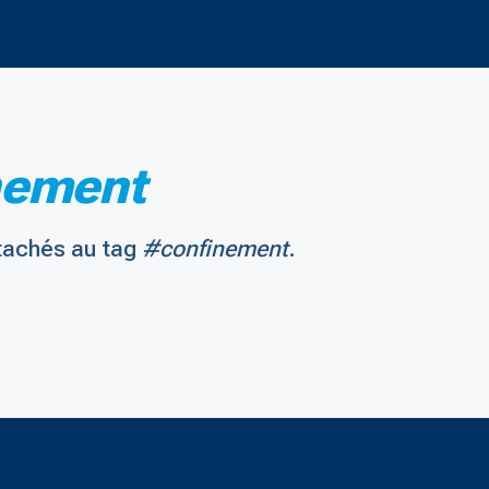
nement
tachés au tag
#confinement
.