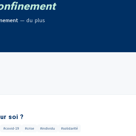
onfinement
inement
— du plus
ur soi ?
#covid-19
#crise
#individu
#solidarité