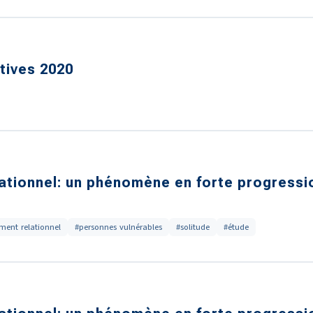
tives 2020
lationnel: un phénomène en forte progressi
ement relationnel
#personnes vulnérables
#solitude
#étude