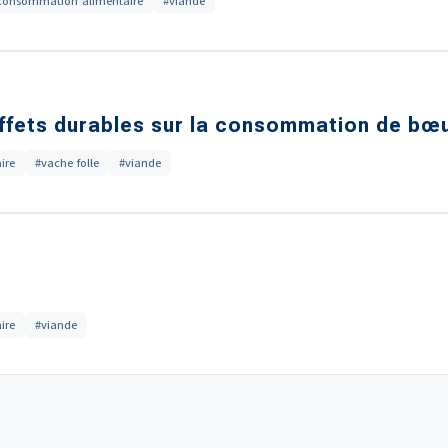
consommation alimentaire
#viande
 effets durables sur la consommation de bœ
ire
#vache folle
#viande
ire
#viande