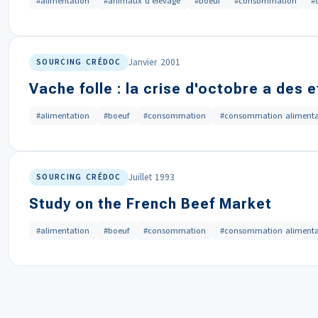
#alimentation
#animaux d'élevage
#boeuf
#consommation
#
Janvier 2001
SOURCING CRÉDOC
Vache folle : la crise d'octobre a des
#alimentation
#boeuf
#consommation
#consommation alimenta
Juillet 1993
SOURCING CRÉDOC
Study on the French Beef Market
#alimentation
#boeuf
#consommation
#consommation alimenta