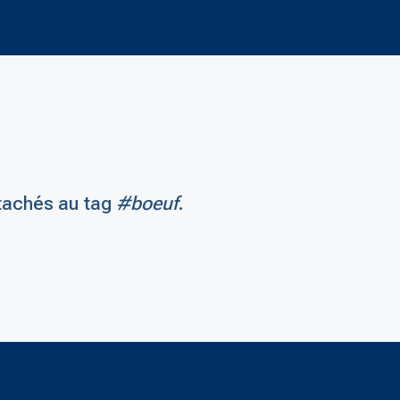
tachés au tag
#boeuf
.