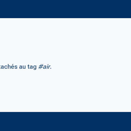
tachés au tag
#air
.