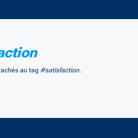
action
tachés au tag
#satisfaction
.