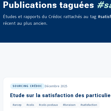
Publications taguées
#sa
Études et rapports du Crédoc rattachés au tag
#satis
récent au plus ancien.
Décembre 2025
SOURCING CRÉDOC
Etude sur la satisfaction des particuli
#arcep
#colis
#colis postaux
#livraison
#satisfaction