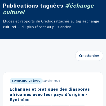
Publications taguées
#échange
culturel
Études et rapports du Crédoc rattachés au tag
#échange
culturel
— du plus récent au plus ancien.
Rechercher
Janvier 2026
SOURCING CRÉDOC
Echanges et pratiques des diasporas
africaines avec leur pays d'origine -
Synthèse