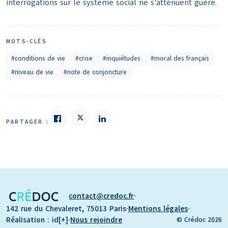
interrogations sur le système social ne s'atténuent guère.
MOTS-CLÉS
#conditions de vie
#crise
#inquiétudes
#moral des français
#niveau de vie
#note de conjoncture
PARTAGER :
contact
credoc.fr
·
142 rue du Chevaleret, 75013 Paris
·
Mentions légales
·
Réalisation : id[+]
·
Nous rejoindre
© Crédoc 2026