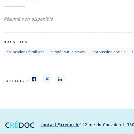
Résumé non disponible
MOTS-CLÉS
#allocations familiales
#impôt sur le revenu
#protection sociale
#
PARTAGER :
contact
credoc.fr
·
142 rue du Chevaleret, 750