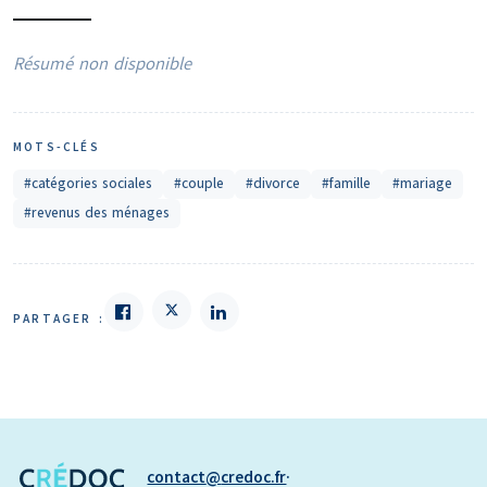
Résumé non disponible
MOTS-CLÉS
#catégories sociales
#couple
#divorce
#famille
#mariage
#revenus des ménages
PARTAGER :
contact
credoc.fr
·