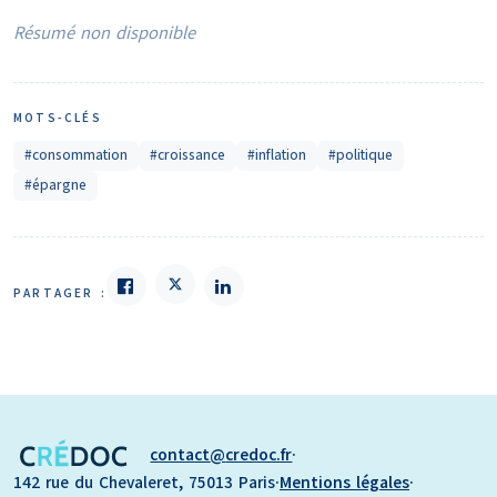
Résumé non disponible
MOTS-CLÉS
#consommation
#croissance
#inflation
#politique
#épargne
PARTAGER :
contact
credoc.fr
·
142 rue du Chevaleret, 75013 Paris
·
Mentions légales
·