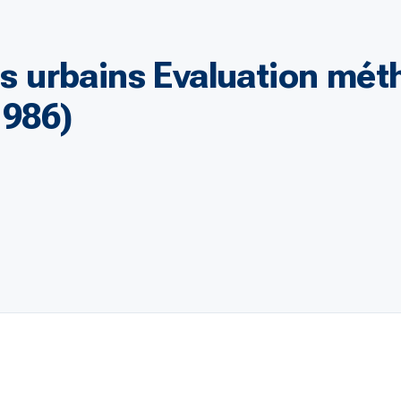
rts urbains Evaluation mé
1986)