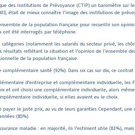
ue des Institutions de Prévoyance (CTIP) un baromètre sur les
03, était de mieux connaître l’image des institutions de prévoy
l’ensemble de la population française pour recueillir son opin
ns ont été interrogés par téléphone.
s catégories (notamment les salariés du secteur privé, les chôm
s résultats reflétant la situation et l’opinion de l'ensemble d
sionnelle de la population française.
complémentaire santé (92%). Dans six cas sur dix, ce contrat a 
plémentaire d’entreprise et complémentaire individuelle, les 
choix et ont choisi une complémentaire individuelle, alors m
plémentaire individuelle, si elles avaient eu le choix.
 payer le juste prix, au vu de leurs garanties Cependant, une 
années (85%).
surance maladie : en majorité, ils l’estiment utile (81%), mais 