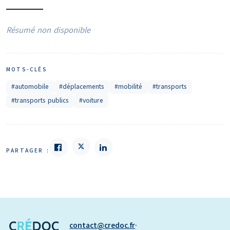
Résumé non disponible
MOTS-CLÉS
#automobile
#déplacements
#mobilité
#transports
#transports publics
#voiture
PARTAGER :
contact
credoc.fr
·