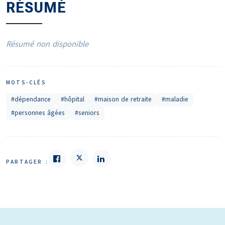
RÉSUMÉ
Résumé non disponible
MOTS-CLÉS
#dépendance
#hôpital
#maison de retraite
#maladie
#personnes âgées
#seniors
PARTAGER :